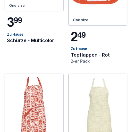
One size
3
9
9
One size
2
4
9
Zu Hause
Schürze - Multicolor
Zu Hause
Topflappen - Rot
2-er Pack