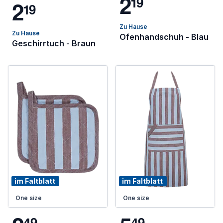
2
1
9
2
1
9
Zu Hause
Zu Hause
Ofenhandschuh - Blau
Geschirrtuch - Braun
im Faltblatt
im Faltblatt
One size
One size
4
9
4
9