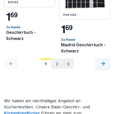
63x63
1
6
9
One size
1
6
9
Zu Hause
Geschirrtuch -
Schwarz
Zu Hause
Madrid Geschirrtuch -
Schwarz
1
2
3
Wir haben ein reichhaltiges Angebot an
Küchentextilien
. Unsere Basic-Geschirr- und
Küchenhandtücher
führen wir stets zum