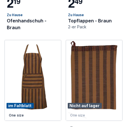
2
2
1
9
4
9
Zu Hause
Zu Hause
Ofenhandschuh -
Topflappen - Braun
2-er Pack
Braun
im Faltblatt
Nicht auf lager
One size
One size