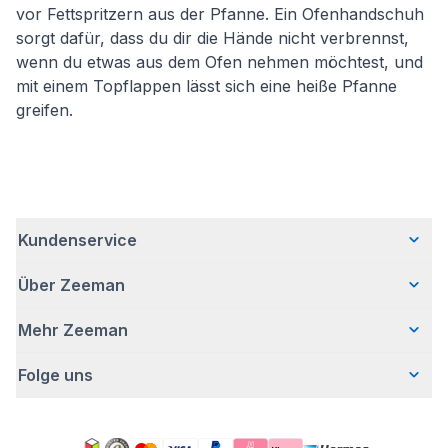
vor Fettspritzern aus der Pfanne. Ein Ofenhandschuh
sorgt dafür, dass du dir die Hände nicht verbrennst,
wenn du etwas aus dem Ofen nehmen möchtest, und
mit einem Topflappen lässt sich eine heiße Pfanne
greifen.
Kundenservice
Über Zeeman
Häufig gestellte Fragen
Kontakt
Mehr Zeeman
Wer wir sind
Lieferung
Unsere Geschichte
Bezahlen
Folge uns
Presse
Verantwortungsvoll Geschäfte machen
Retouren
Sicherheitshinweis
Bei Zeeman arbeiten
Garantie
Facebook
Aktion ,,Kostenloser Body"
Zeeman Corporate (English)
Account