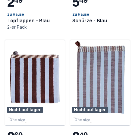
2
5
Zu Hause
Zu Hause
Topflappen - Blau
Schürze - Blau
2-er Pack
Nicht auf lager
Nicht auf lager
One size
One size
6
9
4
9