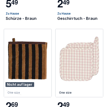
5
2
4
9
4
9
Zu Hause
Zu Hause
Schürze - Braun
Geschirrtuch - Braun
Nicht auf lager
One size
One size
2
2
6
9
4
9