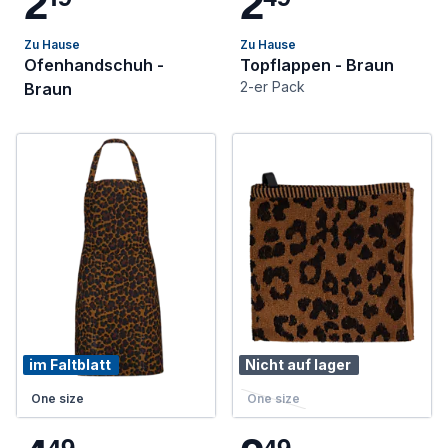
2
2
Zu Hause
Zu Hause
Ofenhandschuh -
Topflappen - Braun
2-er Pack
Braun
im Faltblatt
Nicht auf lager
One size
One size
4
9
4
9