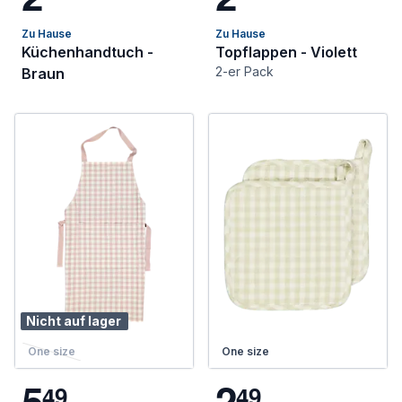
Zu Hause
Zu Hause
Küchenhandtuch -
Topflappen - Violett
2-er Pack
Braun
Nicht auf lager
One size
One size
5
2
4
9
4
9