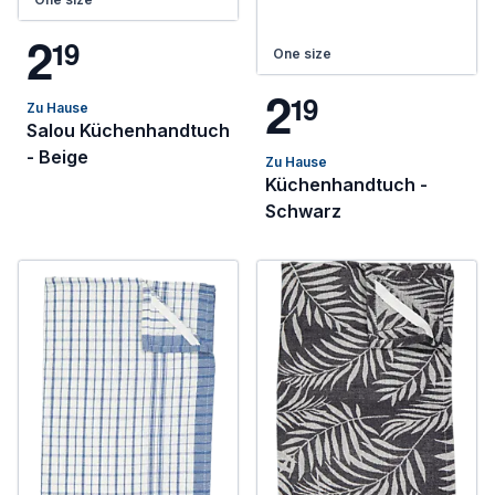
2
1
9
One size
2
1
9
Zu Hause
Salou Küchenhandtuch
- Beige
Zu Hause
Küchenhandtuch -
Schwarz