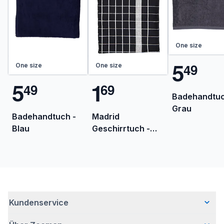
One size
5
4
9
One size
One size
5
1
4
9
6
9
Badehandtuc
Grau
Badehandtuch -
Madrid
Blau
Geschirrtuch -
Schwarz
Kundenservice