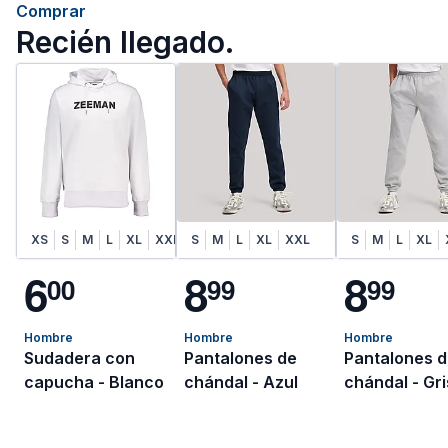
Comprar
Recién llegado.
XS
S
M
L
XL
XXL
S
M
L
XL
XXL
S
M
L
XL
6
8
8
0
0
9
9
9
9
Hombre
Hombre
Hombre
Sudadera con
Pantalones de
Pantalones 
capucha - Blanco
chándal - Azul
chándal - Gri