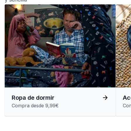
Ropa de dormir
Ac
Compra desde 9,99€
Com