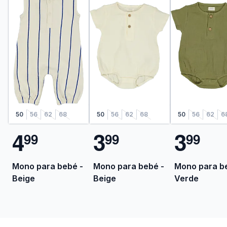
50
56
62
68
50
56
62
68
50
56
62
6
4
3
3
9
9
9
9
9
9
Mono para bebé -
Mono para bebé -
Mono para b
Beige
Beige
Verde