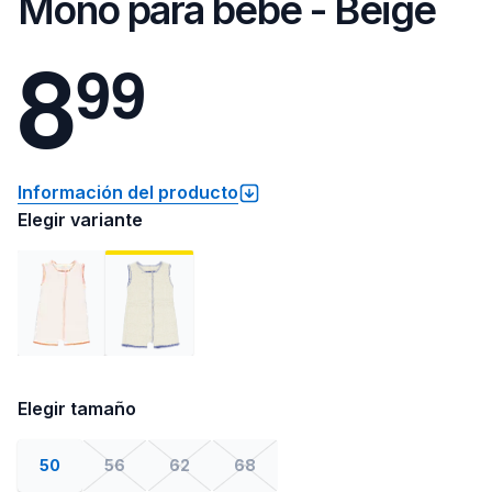
Mono para bebé - Beige
8
9
9
Información del producto
Elegir variante
Elegir tamaño
50
56
62
68