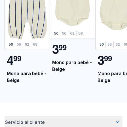
50
56
62
68
3
9
9
50
56
62
68
50
56
62
6
4
3
9
9
9
9
Mono para bebé -
Beige
Mono para bebé -
Mono para b
Beige
Beige
Servicio al cliente