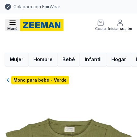
Colabora con FairWear
Menú
Cesta
Iniciar sesión
Mujer
Hombre
Bebé
Infantil
Hogar
Volver
Mono para bebé - Verde