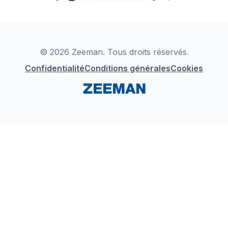
TikTok
Zeeman Business
Detergents
YouTube
Déclaration de Conformité
Instagram
LinkedIn
© 2026 Zeeman. Tous droits réservés.
Confidentialité
Conditions générales
Cookies