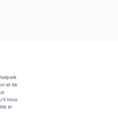
tailpark
on et de
ous
u’il nous
ité et