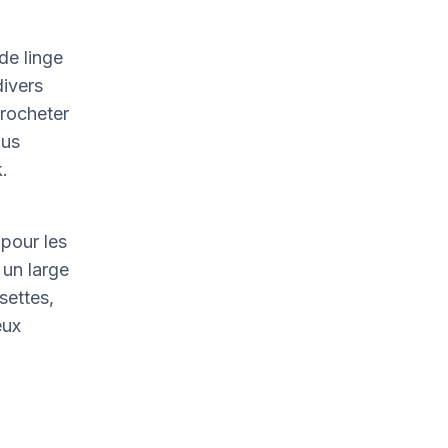
de linge
divers
crocheter
ous
.
pour les
un large
settes,
eux