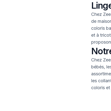
Linge
Chez Zeem
de maison
coloris b
et à tric
proposons
Notr
Chez Zeem
bébés, le
assortime
les colla
coloris et