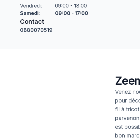
Vendredi
:
09:00 - 18:00
Samedi
:
09:00 - 17:00
Contact
0880070519
Zeem
Venez nou
pour déco
fil à tric
parvenons
est possib
bon marc