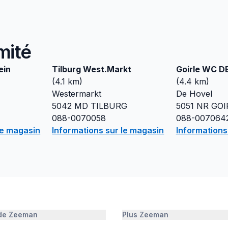
mité
ein
Tilburg West.Markt
Goirle WC D
(
4.1
km)
(
4.4
km)
Westermarkt
De Hovel
5042 MD
TILBURG
5051 NR
GOI
088-0070058
088-007064
le magasin
Informations sur le magasin
Informations
 de Zeeman
Plus Zeeman