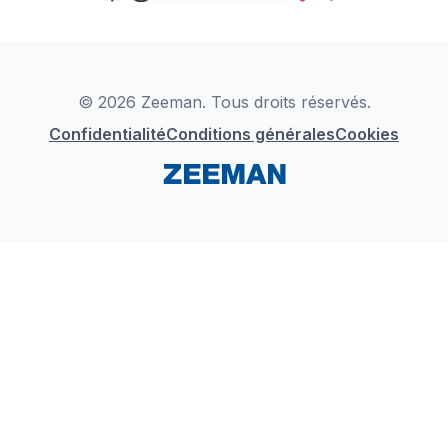
TikTok
Zeeman Business
Detergents
YouTube
Déclaration de Conformité
Instagram
LinkedIn
© 2026 Zeeman. Tous droits réservés.
Confidentialité
Conditions générales
Cookies