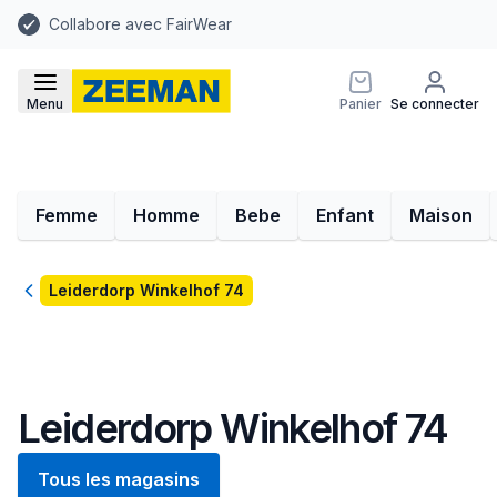
Collabore avec FairWear
Menu
Panier
Se connecter
Femme
Homme
Bebe
Enfant
Maison
Retour
Leiderdorp Winkelhof 74
Leiderdorp Winkelhof 74
Tous les magasins