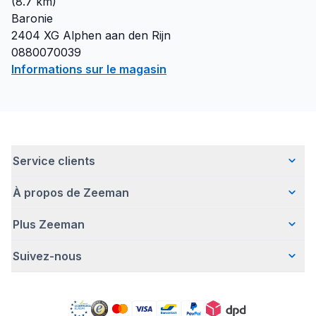
(
8.7
km)
Baronie
2404 XG
Alphen aan den Rijn
0880070039
Informations sur le magasin
Service clients
À propos de Zeeman
Questions fréquentes
Contact
Plus Zeeman
Qui sommes-nous ?
Livraison
Notre histoire
Paiement
Suivez-nous
Avertissement de sécurité
Une entreprise responsable
Retour d'articles
Communiqué de presse
Travailler chez Zeeman
Garantie
Facebook
Offre body gratuit
Zeeman Corporate (anglais)
Compte
Pinterest
Nos campagnes
Rapport annuel RSE
Magasins Zeeman