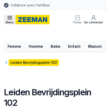
Collabore avec FairWear
Menu
Panier
Se connecter
Femme
Homme
Bebe
Enfant
Maison
Retour
Leiden Bevrijdingsplein 102
Leiden Bevrijdingsplein
102