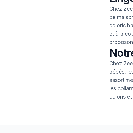
Chez Zeem
de maison
coloris b
et à tric
proposons
Notr
Chez Zeem
bébés, le
assortime
les colla
coloris et