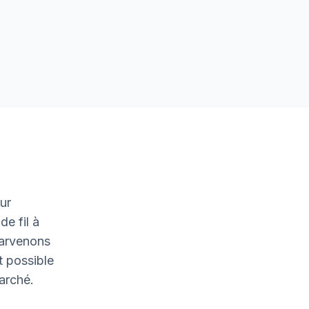
ur
de fil à
parvenons
t possible
marché.