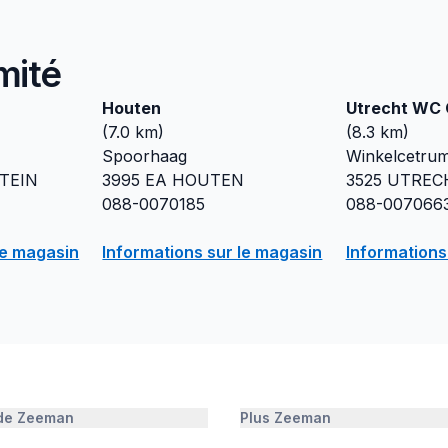
mité
Houten
Utrecht WC 
(
7.0
km)
(
8.3
km)
Spoorhaag
Winkelcetrum
TEIN
3995 EA
HOUTEN
3525
UTREC
088-0070185
088-007066
le magasin
Informations sur le magasin
Informations
 de Zeeman
Plus Zeeman