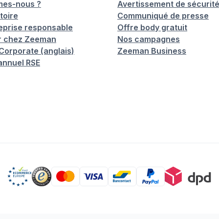
mes-nous ?
Avertissement de sécurit
toire
Communiqué de presse
eprise responsable
Offre body gratuit
er chez Zeeman
Nos campagnes
orporate (anglais)
Zeeman Business
annuel RSE