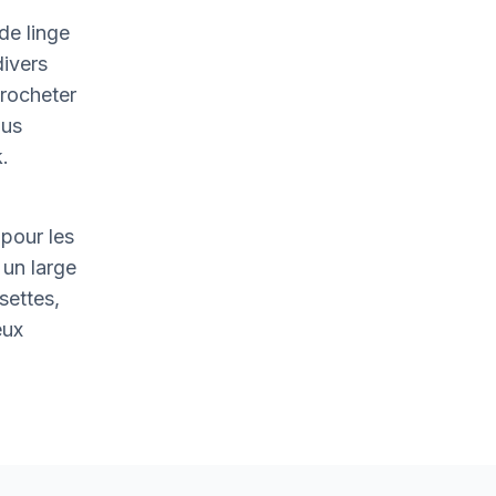
de linge
divers
crocheter
ous
.
pour les
un large
settes,
eux