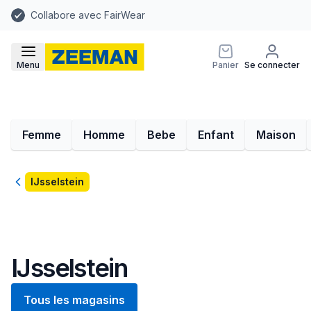
Collabore avec FairWear
Menu
Panier
Se connecter
Femme
Homme
Bebe
Enfant
Maison
Retour
IJsselstein
IJsselstein
Tous les magasins