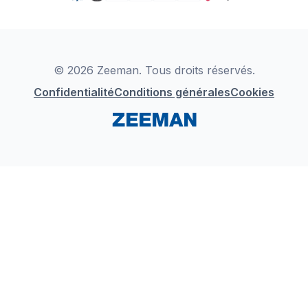
TikTok
Zeeman Business
Detergents
YouTube
Déclaration de Conformité
Instagram
LinkedIn
© 2026 Zeeman. Tous droits réservés.
Confidentialité
Conditions générales
Cookies