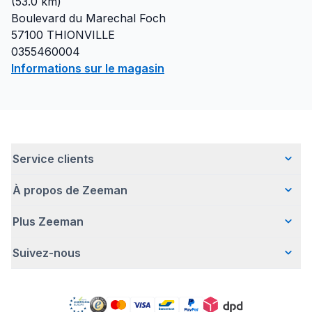
(
53.0
km)
Boulevard du Marechal Foch
57100
THIONVILLE
0355460004
Informations sur le magasin
Service clients
À propos de Zeeman
Questions fréquentes
Contact
Plus Zeeman
Qui sommes-nous ?
Livraison
Notre histoire
Paiement
Suivez-nous
Avertissement de sécurité
Une entreprise responsable
Retour d'articles
Communiqué de presse
Travailler chez Zeeman
Garantie
Facebook
Offre body gratuit
Zeeman Corporate (anglais)
Compte
Pinterest
Nos campagnes
Rapport annuel RSE
Magasins Zeeman