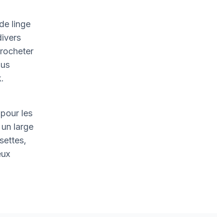
de linge
divers
crocheter
ous
.
pour les
un large
settes,
eux