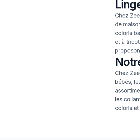
Linge
Chez Zeem
de maison
coloris b
et à tric
proposons
Notr
Chez Zeem
bébés, le
assortime
les colla
coloris et