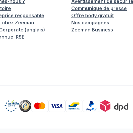
mes-nous ?
Avertissement de sécurit
toire
Communiqué de presse
eprise responsable
Offre body gratuit
er chez Zeeman
Nos campagnes
orporate (anglais)
Zeeman Business
annuel RSE