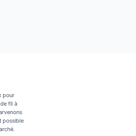
x pour
de fil à
parvenons
t possible
marché.