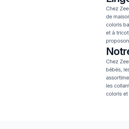
Chez Zeem
de maison
coloris b
et à tric
proposons
Notr
Chez Zeem
bébés, le
assortime
les colla
coloris et