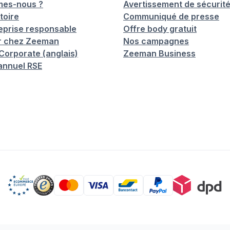
mes-nous ?
Avertissement de sécurit
toire
Communiqué de presse
eprise responsable
Offre body gratuit
er chez Zeeman
Nos campagnes
orporate (anglais)
Zeeman Business
annuel RSE