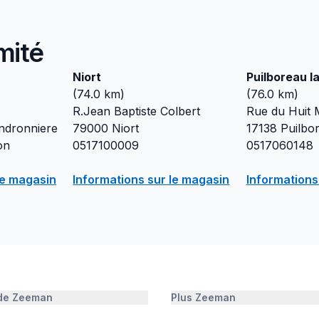
mité
Niort
Puilboreau l
(
74.0
km)
(
76.0
km)
R.Jean Baptiste Colbert
Rue du Huit 
endronniere
79000
Niort
17138
Puilbo
on
0517100009
0517060148
le magasin
Informations sur le magasin
Informations
 de Zeeman
Plus Zeeman