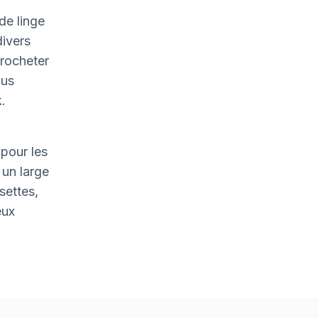
de linge
divers
crocheter
ous
.
pour les
un large
settes,
eux