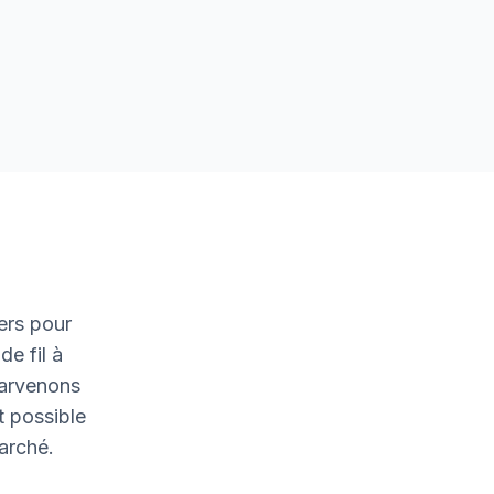
ers pour
de fil à
parvenons
t possible
marché.