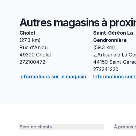
Autres magasins à proxi
Cholet
Saint-Géréon La
(
27.3
km)
Gendronnière
Rue d'Anjou
(
59.3
km)
49300
Cholet
z.Artisanale La G
272100472
44150
Saint-Géré
272241220
Informations sur le magasin
Informations sur 
Service clients
À propos