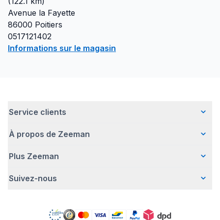
(
122.1
km)
Avenue la Fayette
86000
Poitiers
0517121402
Informations sur le magasin
Service clients
À propos de Zeeman
Questions fréquentes
Contact
Plus Zeeman
Qui sommes-nous ?
Livraison
Notre histoire
Paiement
Suivez-nous
Avertissement de sécurité
Une entreprise responsable
Retour d'articles
Communiqué de presse
Travailler chez Zeeman
Garantie
Facebook
Offre body gratuit
Zeeman Corporate (anglais)
Compte
Pinterest
Nos campagnes
Rapport annuel RSE
Magasins Zeeman