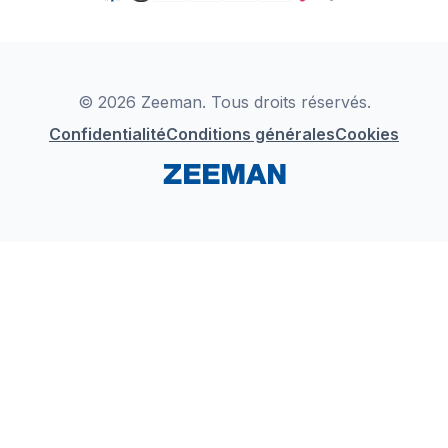
TikTok
Zeeman Business
Detergents
YouTube
Déclaration de Conformité
Instagram
LinkedIn
© 2026 Zeeman. Tous droits réservés.
Confidentialité
Conditions générales
Cookies