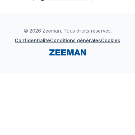
TikTok
Zeeman Business
Detergents
YouTube
Déclaration de Conformité
Instagram
LinkedIn
© 2026 Zeeman. Tous droits réservés.
Confidentialité
Conditions générales
Cookies