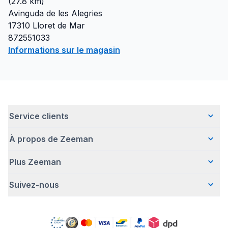
(
27.8
km)
Avinguda de les Alegries
17310
Lloret de Mar
872551033
Informations sur le magasin
Service clients
À propos de Zeeman
Questions fréquentes
Contact
Plus Zeeman
Qui sommes-nous ?
Livraison
Notre histoire
Paiement
Suivez-nous
Avertissement de sécurité
Une entreprise responsable
Retour d'articles
Communiqué de presse
Travailler chez Zeeman
Garantie
Facebook
Offre body gratuit
Zeeman Corporate (anglais)
Compte
Pinterest
Nos campagnes
Rapport annuel RSE
Magasins Zeeman