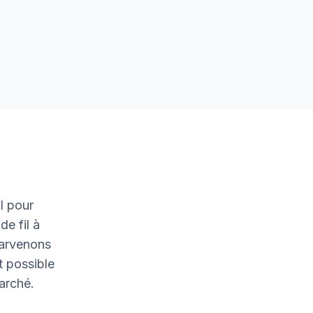
l pour
de fil à
parvenons
t possible
marché.