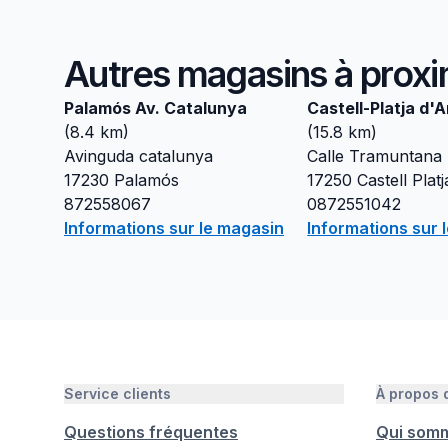
Autres magasins à proxi
Palamós Av. Catalunya
Castell-Platja d'A
(
8.4
km)
(
15.8
km)
Avinguda catalunya
Calle Tramuntana
17230
Palamós
17250
Castell Plat
872558067
0872551042
Informations sur le magasin
Informations sur 
Service clients
À propos
Questions fréquentes
Qui som