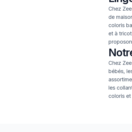
Chez Zeem
de maison
coloris b
et à tric
proposons
Notr
Chez Zeem
bébés, le
assortime
les colla
coloris et