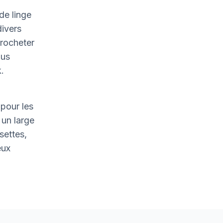
de linge
divers
crocheter
ous
.
pour les
un large
settes,
eux