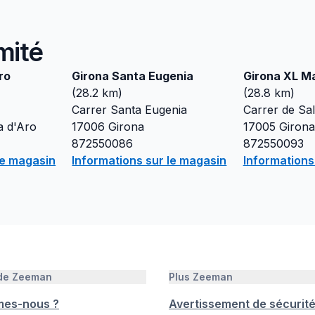
mité
ro
Girona Santa Eugenia
Girona XL M
(
28.2
km)
(
28.8
km)
Carrer Santa Eugenia
Carrer de Sal
ja d'Aro
17006
Girona
17005
Girona
872550086
872550093
le magasin
Informations sur le magasin
Informations
 de Zeeman
Plus Zeeman
mes-nous ?
Avertissement de sécurit