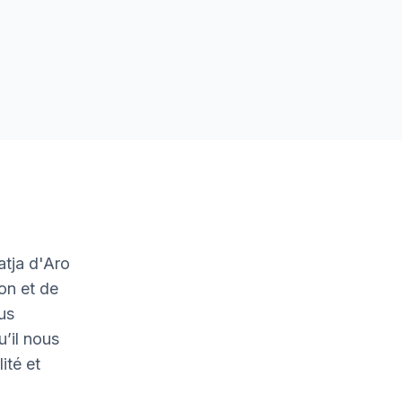
atja d'Aro
on et de
ous
u’il nous
ité et