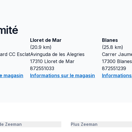
mité
Lloret de Mar
Blanes
(
20.9
km)
(
25.8
km)
ard CC Esclat
Avinguda de les Alegries
Carrer Jaume
17310
Lloret de Mar
17300
Blanes
872551033
872551239
le magasin
Informations sur le magasin
Informations
 de Zeeman
Plus Zeeman