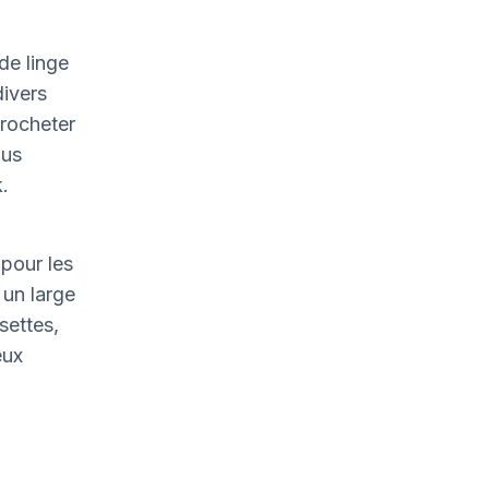
de linge
divers
crocheter
ous
.
pour les
un large
settes,
eux