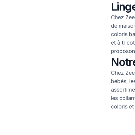
Linge
Chez Zeem
de maison
coloris b
et à tric
proposons
Notr
Chez Zeem
bébés, le
assortime
les colla
coloris et