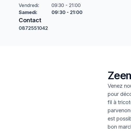
Vendredi
:
09:30 - 21:00
Samedi
:
09:30 - 21:00
Contact
0872551042
Zeem
Venez nou
pour déco
fil à tric
parvenons
est possib
bon marc