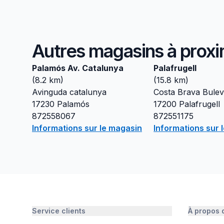
Autres magasins à proxi
Palamós Av. Catalunya
Palafrugell
(
8.2
km)
(
15.8
km)
Avinguda catalunya
Costa Brava Bulev
17230
Palamós
17200
Palafrugell
872558067
872551175
Informations sur le magasin
Informations sur 
Service clients
À propos