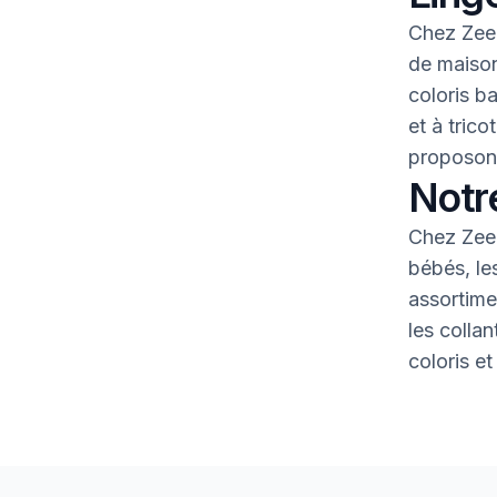
Chez Zeem
de maison
coloris b
et à tric
proposons
Notr
Chez Zeem
bébés, le
assortime
les colla
coloris et