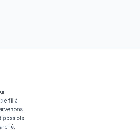
ur
de fil à
parvenons
t possible
marché.