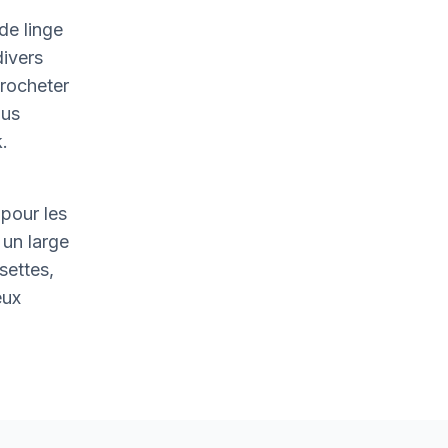
de linge
divers
crocheter
ous
.
pour les
un large
settes,
eux