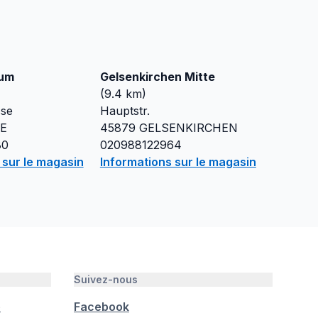
rum
Gelsenkirchen Mitte
(
9.4
km)
sse
Hauptstr.
E
45879
GELSENKIRCHEN
80
020988122964
 sur le magasin
Informations sur le magasin
Suivez-nous
é
Facebook