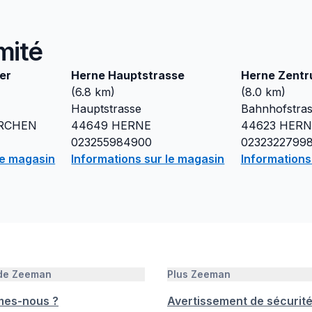
mité
er
Herne Hauptstrasse
Herne Zent
(
6.8
km)
(
8.0
km)
Hauptstrasse
Bahnhofstra
RCHEN
44649
HERNE
44623
HERN
023255984900
0232322799
le magasin
Informations sur le magasin
Informations
 de Zeeman
Plus Zeeman
mes-nous ?
Avertissement de sécurit