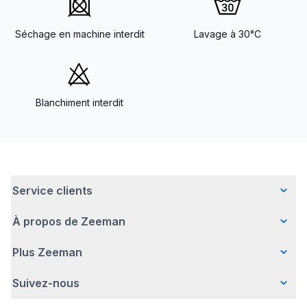
Séchage en machine interdit
Lavage à 30°C
Blanchiment interdit
Service clients
À propos de Zeeman
Questions fréquentes
Contact
Plus Zeeman
Qui sommes-nous ?
Livraison
Notre histoire
Paiement
Suivez-nous
Communiqué de presse
Une entreprise responsable
Retour d'articles
Index de l'egalite les femmes et les hommes.
Travailler chez Zeeman