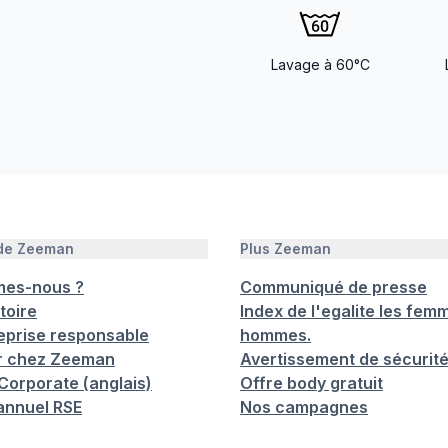
Lavage à 60°C
 de Zeeman
Plus Zeeman
mes-nous ?
Communiqué de presse
toire
Index de l'egalite les femm
eprise responsable
hommes.
er chez Zeeman
Avertissement de sécurit
orporate (anglais)
Offre body gratuit
annuel RSE
Nos campagnes