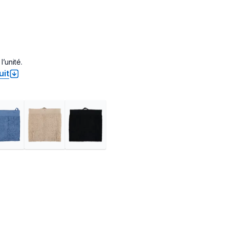
l’unité.
uit