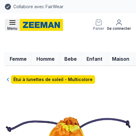
Collabore avec FairWear
Menu
Panier
Se connecter
Femme
Homme
Bebe
Enfant
Maison
Retour
Étui à lunettes de soleil - Multicolore