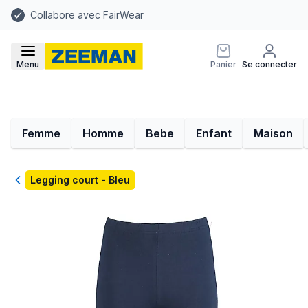
Collabore avec FairWear
Menu
Panier
Se connecter
Femme
Homme
Bebe
Enfant
Maison
Retour
Legging court - Bleu