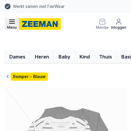
Werkt samen met FairWear
Menu
Mandje
Inloggen
Dames
Heren
Baby
Kind
Thuis
Bas
Terug
Romper - Blauw