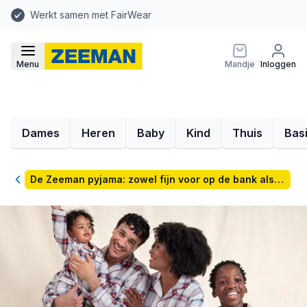
Werkt samen met FairWear
Menu
Mandje
Inloggen
Dames
Heren
Baby
Kind
Thuis
Bas
Terug
De Zeeman pyjama: zowel fijn voor op de bank als in bed.