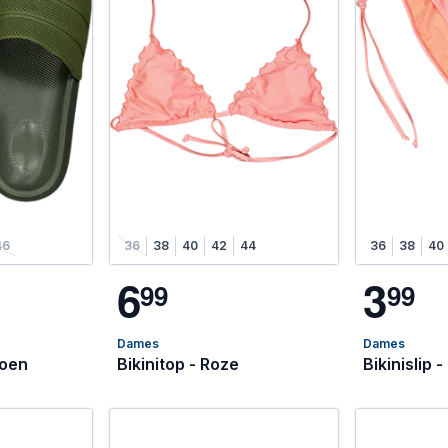
46
36
38
40
42
44
36
38
40
6
3
9
9
9
9
Dames
Dames
roen
Bikinitop - Roze
Bikinislip 