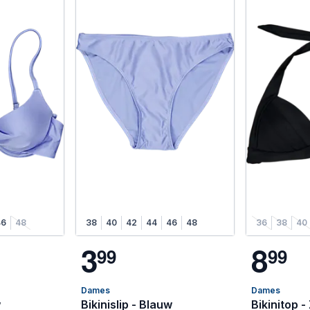
46
48
38
40
42
44
46
48
36
38
40
3
8
9
9
9
9
Dames
Dames
w
Bikinislip - Blauw
Bikinitop -