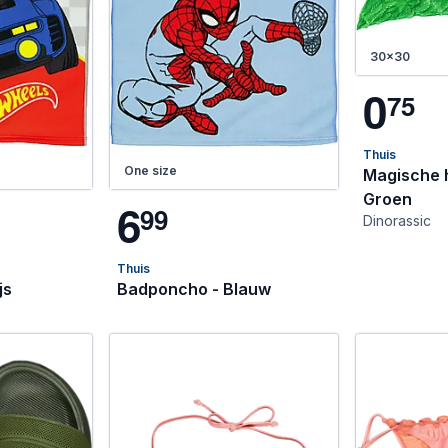
30x30
0
7
5
Thuis
One size
Magische 
Groen
6
9
9
Dinorassic
Thuis
js
Badponcho - Blauw