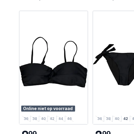
Online niet op voorraad
36
38
40
42
44
46
36
38
40
42
9
9
9
9