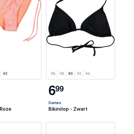
42
36
38
40
42
44
6
9
9
Dames
- Roze
Bikinitop - Zwart