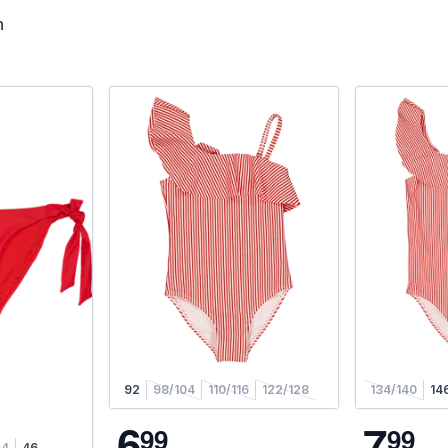
n
92
98/104
110/116
122/128
134/140
14
6
7
9
9
9
9
44
46