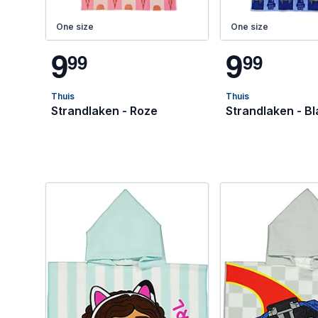
One size
One size
9
9
9
9
9
9
Thuis
Thuis
Strandlaken - Roze
Strandlaken - B