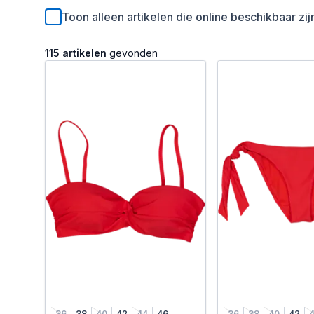
Toon alleen artikelen die online beschikbaar zij
115 artikelen
gevonden
36
38
40
42
44
46
36
38
40
42