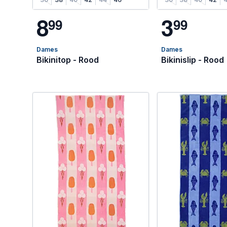
8
3
9
9
9
9
Dames
Dames
Bikinitop - Rood
Bikinislip - Rood