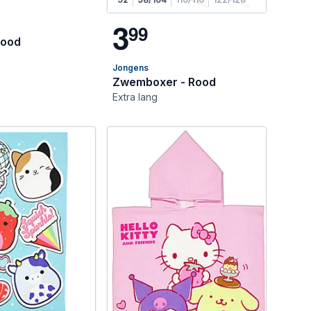
3
9
9
Rood
Jongens
Zwemboxer - Rood
Extra lang