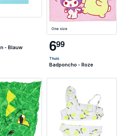
One size
6
9
9
n - Blauw
Thuis
Badponcho - Roze