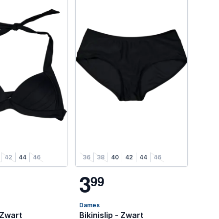
42
44
46
36
38
40
42
44
46
3
9
9
Dames
 Zwart
Bikinislip - Zwart