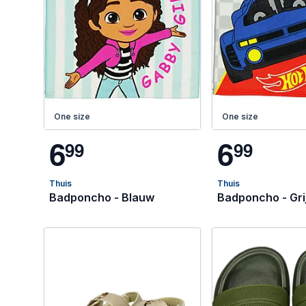
One size
One size
6
6
9
9
9
9
Thuis
Thuis
Badponcho - Blauw
Badponcho - Gri