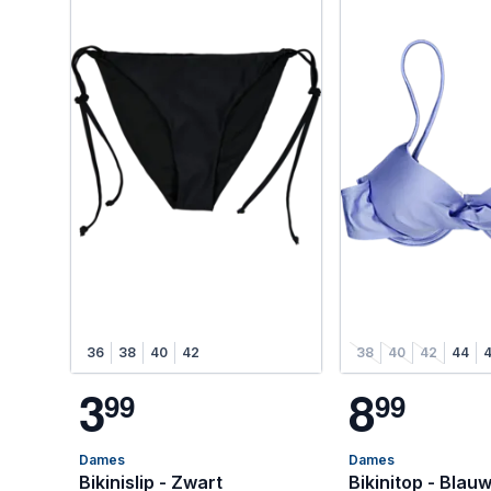
36
38
40
42
38
40
42
44
3
8
9
9
9
9
Dames
Dames
Bikinislip - Zwart
Bikinitop - Blau