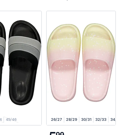
4
45/46
26/27
28/29
30/31
32/33
34/35
9
9