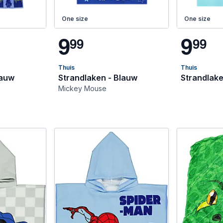
One size
One size
9
9
9
9
9
9
Thuis
Thuis
lauw
Strandlaken - Blauw
Strandlake
Mickey Mouse