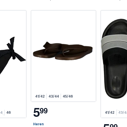
41/42
43/44
45/46
5
9
9
44
46
41/42
43/4
9
9
Heren