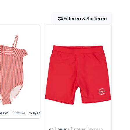
Filteren & Sorteren
6/152
158/164
170/176
92
98/104
110/116
122/128