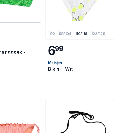
92
98/104
110/116
122/128
6
9
9
handdoek -
Meisjes
Bikini - Wit