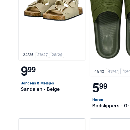
24/25
26/27
28/29
9
9
9
41/42
43/44
45/
5
9
9
Jongens & Meisjes
Sandalen - Beige
Heren
Badslippers - G