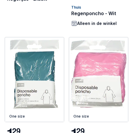
Thuis
Regenponcho - Wit
Alleen in de winkel
One size
One size
1
1
2
9
2
9