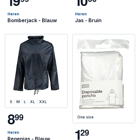
1
9
1
0
Heren
Heren
Bomberjack - Blauw
Jas - Bruin
S
M
L
XL
XXL
8
9
9
One size
1
2
9
Heren
Regenjas - Blauw