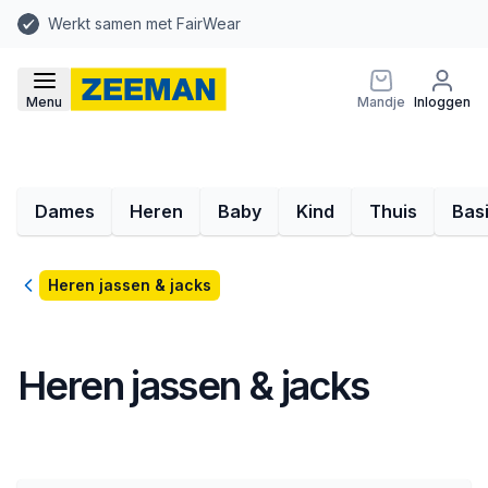
Werkt samen met FairWear
Menu
Mandje
Inloggen
Dames
Heren
Baby
Kind
Thuis
Bas
Terug
Heren jassen & jacks
Heren jassen & jacks