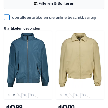
Filteren & Sorteren
Toon alleen artikelen die online beschikbaar zijn
6 artikelen
gevonden
S
M
L
XL
XXL
S
M
L
XL
XXL
9
9
0
0