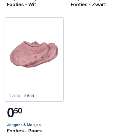
Footies - Wit
Footies - Zwart
27/30
31/38
0
5
0
Jongens & Meisjes
Footies - Paars