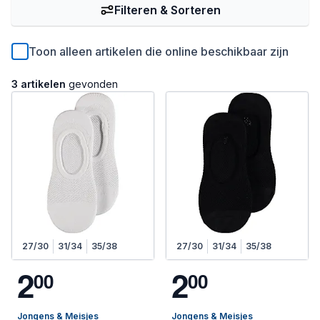
Filteren & Sorteren
Toon alleen artikelen die online beschikbaar zijn
3 artikelen
gevonden
27/30
31/34
35/38
27/30
31/34
35/38
2
2
0
0
0
0
Jongens & Meisjes
Jongens & Meisjes