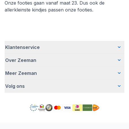
Onze footies gaan vanaf maat 23. Dus ook de
allerkleinste kindjes passen onze footies.
Klantenservice
Over Zeeman
Veelgestelde vragen
Contact
Meer Zeeman
Wie wij zijn
Bezorgen
Ons verhaal
Betalen
Volg ons
Veiligheidswaarschuwing
Hoe wij verantwoord ondernemen
Retourneren
Affiliate programma
Werken bij Zeeman
Garantie
Facebook
Fraude en nepacties
Zeeman Corporate
Account
Pinterest
Gratis romperactie
MVO jaarverslag
Winkels
TikTok
Pers
Toegankelijkheid
Detergenten
YouTube
Onze campagnes
Conformiteitsverklaringen
Instagram