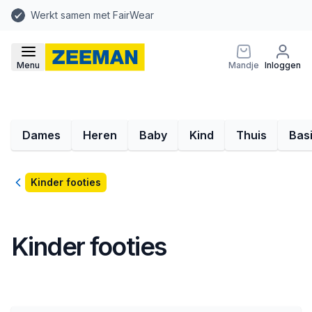
Werkt samen met FairWear
Menu
Mandje
Inloggen
Dames
Heren
Baby
Kind
Thuis
Bas
Terug
Kinder footies
Kinder footies