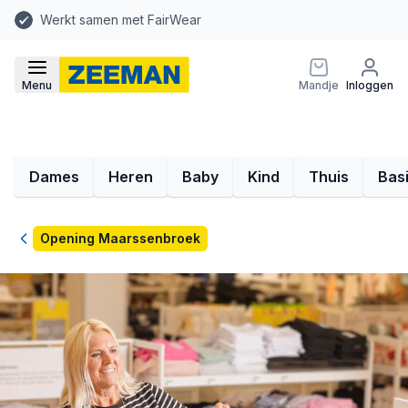
Werkt samen met FairWear
Menu
Mandje
Inloggen
Dames
Heren
Baby
Kind
Thuis
Bas
Terug
Opening Maarssenbroek