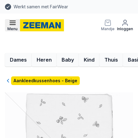
Werkt samen met FairWear
Menu
Mandje
Inloggen
Dames
Heren
Baby
Kind
Thuis
Bas
Terug
Aankleedkussenhoes - Beige