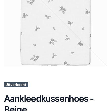
Uitverkocht
Aankleedkussenhoes -
Beige