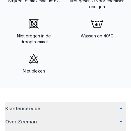
Strijken tot maximaal 150°C
Niet geschikt voor chemisch
reinigen
Niet drogen in de
Wassen op 40°C
droogtrommel
Niet bleken
Klantenservice
Over Zeeman
Veelgestelde vragen
Contact