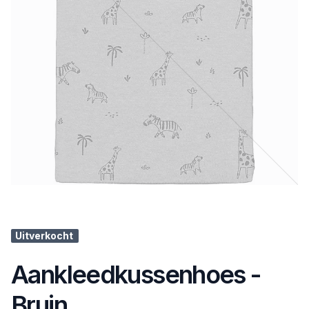
Uitverkocht
Aankleedkussenhoes -
Bruin