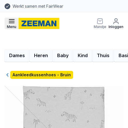
Werkt samen met FairWear
Menu
Mandje
Inloggen
Dames
Heren
Baby
Kind
Thuis
Bas
Terug
Aankleedkussenhoes - Bruin