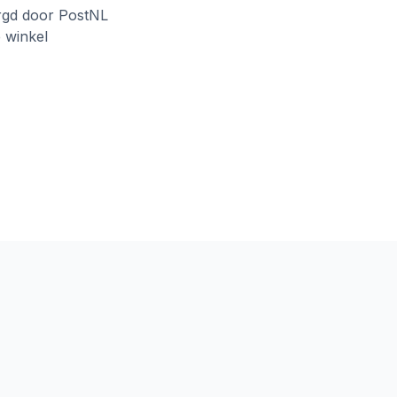
rgd door PostNL
e winkel