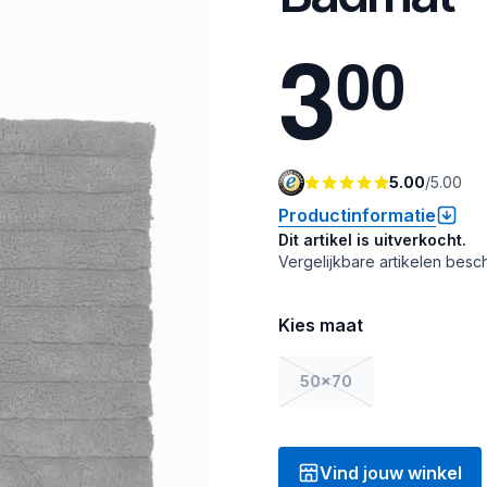
3
0
0
5.00
/
5.00
Productinformatie
Dit artikel is uitverkocht.
Vergelijkbare artikelen besch
Kies maat
50x70
Vind jouw winkel