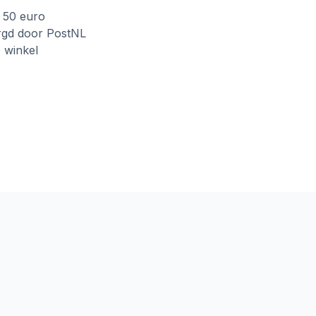
f 50 euro
rgd door PostNL
e winkel