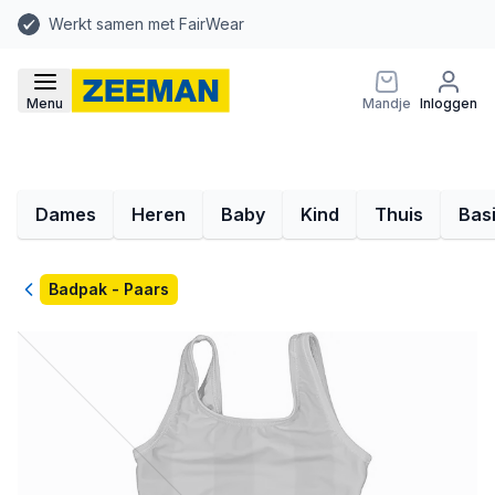
Werkt samen met FairWear
Menu
Mandje
Inloggen
Dames
Heren
Baby
Kind
Thuis
Bas
Terug
Badpak - Paars