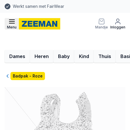
Werkt samen met FairWear
Menu
Mandje
Inloggen
Dames
Heren
Baby
Kind
Thuis
Bas
Terug
Badpak - Roze