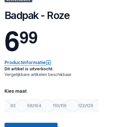
Badpak - Roze
6
9
9
Productinformatie
Dit artikel is uitverkocht.
Vergelijkbare artikelen beschikbaar.
Kies maat
92
98/104
110/116
122/128