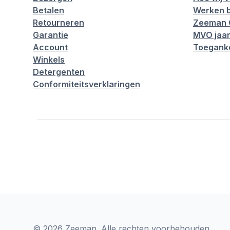
Betalen
Werken b
Retourneren
Zeeman 
Garantie
MVO jaar
Account
Toeganke
Winkels
Detergenten
Conformiteitsverklaringen
© 2026 Zeeman. Alle rechten voorbehouden.