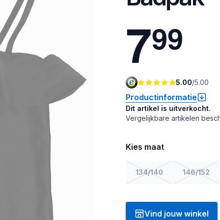
7
9
9
5.00
/
5.00
Productinformatie
Dit artikel is uitverkocht.
Vergelijkbare artikelen besch
Kies maat
134/140
146/152
Vind jouw winkel