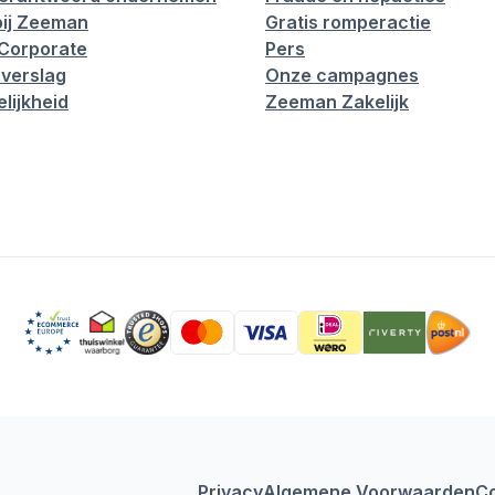
ij Zeeman
Gratis romperactie
Corporate
Pers
verslag
Onze campagnes
lijkheid
Zeeman Zakelijk
Privacy
Algemene Voorwaarden
C