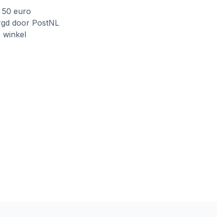
f 50 euro
rgd door PostNL
e winkel