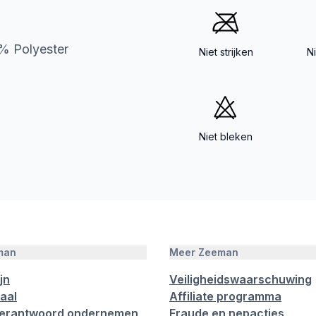
% Polyester
Niet strijken
N
Niet bleken
man
Meer Zeeman
jn
Veiligheidswaarschuwing
aal
Affiliate programma
verantwoord ondernemen
Fraude en nepacties