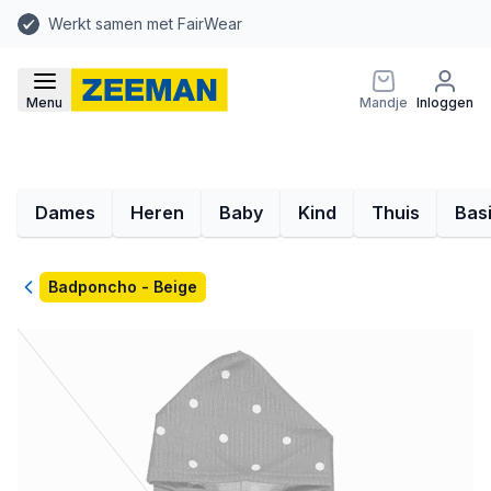
Werkt samen met FairWear
Menu
Mandje
Inloggen
Dames
Heren
Baby
Kind
Thuis
Bas
Terug
Badponcho - Beige