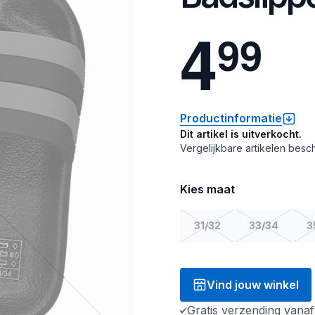
4
9
9
Productinformatie
Dit artikel is uitverkocht.
Vergelijkbare artikelen besch
Kies maat
31/32
33/34
3
Vind jouw winkel
Gratis verzending vana