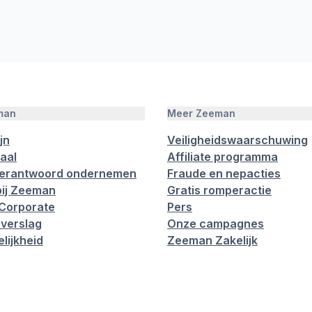
man
Meer Zeeman
jn
Veiligheidswaarschuwing
aal
Affiliate programma
verantwoord ondernemen
Fraude en nepacties
ij Zeeman
Gratis romperactie
Corporate
Pers
verslag
Onze campagnes
lijkheid
Zeeman Zakelijk