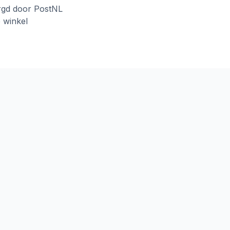
rgd door PostNL
e winkel