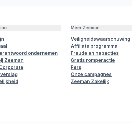
man
Meer Zeeman
jn
Veiligheidswaarschuwing
aal
Affiliate programma
verantwoord ondernemen
Fraude en nepacties
ij Zeeman
Gratis romperactie
Corporate
Pers
verslag
Onze campagnes
lijkheid
Zeeman Zakelijk