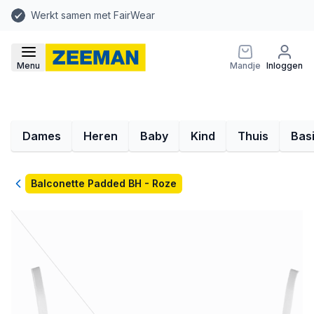
Werkt samen met FairWear
Menu
Mandje
Inloggen
Dames
Heren
Baby
Kind
Thuis
Bas
Terug
Balconette Padded BH - Roze