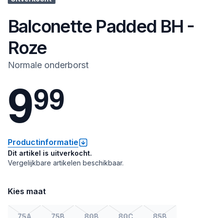
Balconette Padded BH -
Roze
Normale onderborst
9
9
9
Productinformatie
Dit artikel is uitverkocht.
Vergelijkbare artikelen beschikbaar.
Kies maat
75A
75B
80B
80C
85B