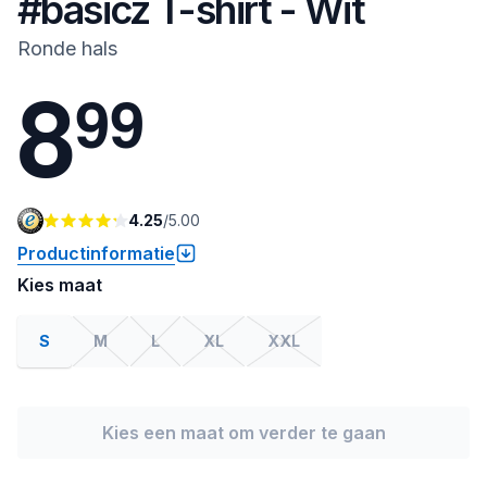
#basicz T-shirt - Wit
Ronde hals
8
9
9
4.25
/
5.00
Productinformatie
Kies maat
S
M
L
XL
XXL
Kies een maat om verder te gaan