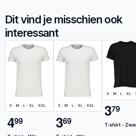
Dit vind je misschien ook
interessant
S
M
L
XL
3
7
9
S
M
L
XL
XXL
S
M
L
XL
XXL
4
3
9
9
6
9
T-shirt - Zwa