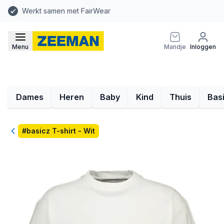
Werkt samen met FairWear
Menu
Mandje
Inloggen
Dames
Heren
Baby
Kind
Thuis
Bas
Terug
#basicz T-shirt - Wit