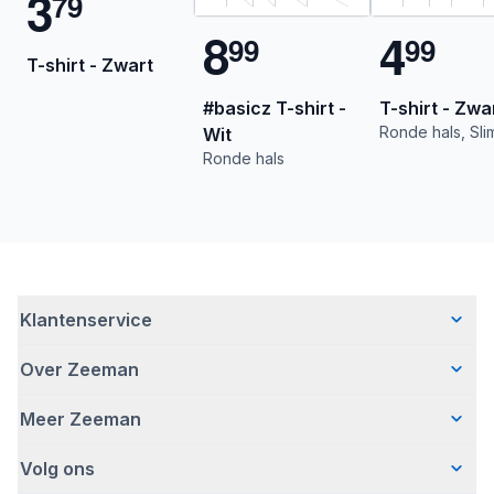
3
7
9
8
4
9
9
9
9
T-shirt - Zwart
#basicz T-shirt -
T-shirt - Zwa
Ronde hals, Slim
Wit
Ronde hals
Klantenservice
Over Zeeman
Veelgestelde vragen
Contact
Meer Zeeman
Wie wij zijn
Bezorgen
Ons verhaal
Betalen
Volg ons
Veiligheidswaarschuwing
Hoe wij verantwoord ondernemen
Retourneren