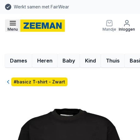
Werkt samen met FairWear
Menu
Mandje
Inloggen
Dames
Heren
Baby
Kind
Thuis
Bas
Terug
#basicz T-shirt - Zwart