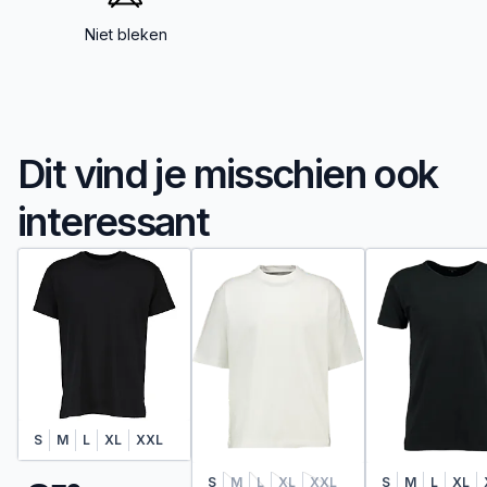
Niet bleken
Dit vind je misschien ook
interessant
S
M
L
XL
XXL
S
M
L
XL
XXL
S
M
L
XL