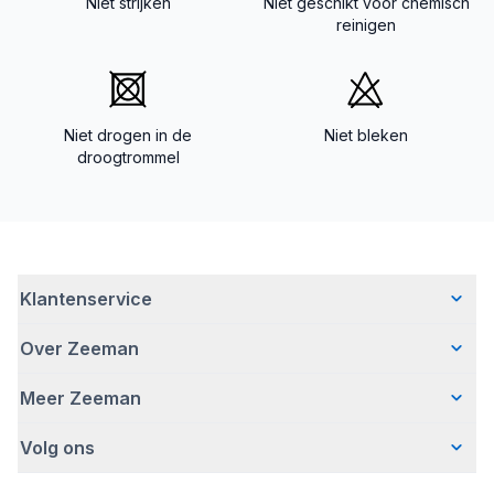
Niet strijken
Niet geschikt voor chemisch
reinigen
Niet drogen in de
Niet bleken
droogtrommel
Klantenservice
Over Zeeman
Veelgestelde vragen
Contact
Meer Zeeman
Wie wij zijn
Bezorgen
Ons verhaal
Betalen
Volg ons
Veiligheidswaarschuwing
Hoe wij verantwoord ondernemen
Retourneren
Affiliate programma
Werken bij Zeeman
Garantie