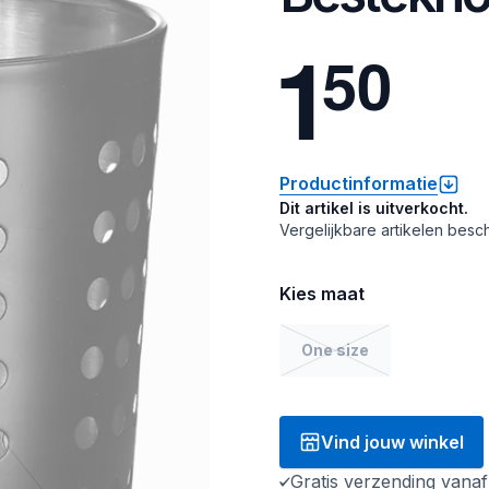
1
5
0
Productinformatie
Dit artikel is uitverkocht.
Vergelijkbare artikelen besch
Kies maat
One size
Vind jouw winkel
Gratis verzending vana