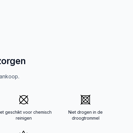
zorgen
aankoop.
iet geschikt voor chemisch
Niet drogen in de
reinigen
droogtrommel