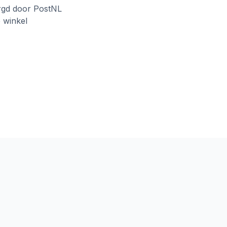
rgd door PostNL
e winkel