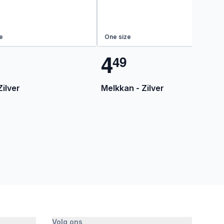
e
One size
4
4
9
Zilver
Melkkan - Zilver
Volg ons