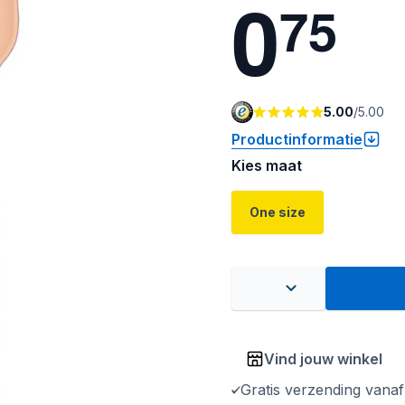
0
7
5
5.00
/
5.00
Productinformatie
Kies maat
One size
Vind jouw winkel
Gratis verzending vana