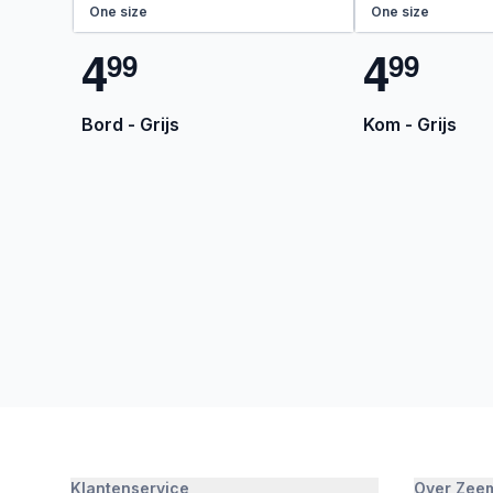
One size
One size
4
4
9
9
9
9
Bord - Grijs
Kom - Grijs
Klantenservice
Over Zee