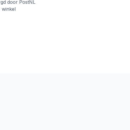
rgd door PostNL
e winkel