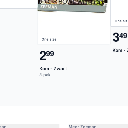
One siz
3
4
9
One size
2
Kom - 
9
9
Kom - Zwart
3-pak
man
Meer Zeeman