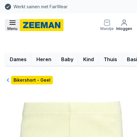
Werkt samen met FairWear
Menu
Mandje
Inloggen
Dames
Heren
Baby
Kind
Thuis
Bas
Terug
Bikershort - Geel