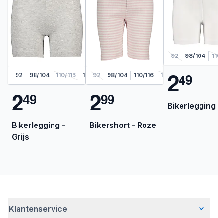
92
98/104
11
2
4
9
92
98/104
110/116
122/128
92
98/104
110/116
122/128
2
2
4
9
9
9
Bikerlegging 
Bikerlegging -
Bikershort - Roze
Grijs
Klantenservice