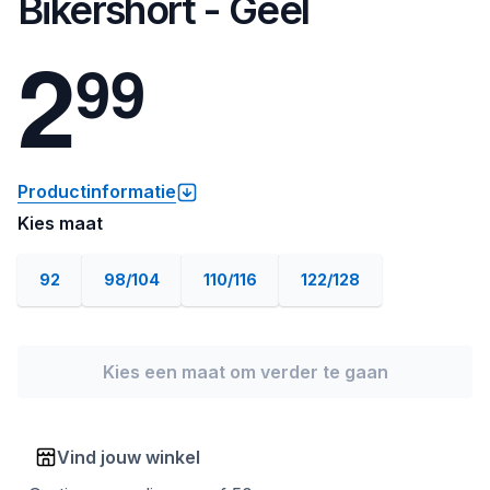
Bikershort - Geel
2
9
9
Productinformatie
Kies maat
92
98/104
110/116
122/128
Kies een maat om verder te gaan
Vind jouw winkel