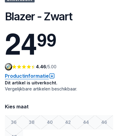
Blazer - Zwart
2
4
9
9
4.46
/
5.00
Productinformatie
Dit artikel is uitverkocht.
Vergelijkbare artikelen beschikbaar.
Kies maat
36
38
40
42
44
46