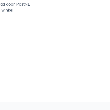
rgd door PostNL
e winkel