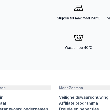
Strijken tot maximaal 150°C
N
Wassen op 40°C
man
Meer Zeeman
jn
Veiligheidswaarschuwing
aal
Affiliate programma
verantwoord ondernemen
Fraude en nepacties