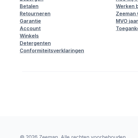
Betalen
Werken b
Retourneren
Zeeman 
Garantie
MVO jaar
Account
Toeganke
Winkels
Detergenten
Conformiteitsverklaringen
© 2026 Zeeman. Alle rechten voorbehouden.