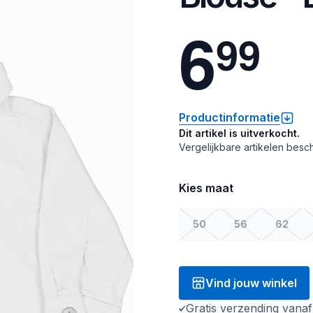
6
9
9
Productinformatie
Dit artikel is uitverkocht.
Vergelijkbare artikelen besch
Kies maat
50
56
62
Vind jouw winkel
Gratis verzending vana