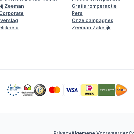
ij Zeeman
Gratis romperactie
Corporate
Pers
verslag
Onze campagnes
lijkheid
Zeeman Zakelijk
Privacy
Algemene Voorwaarden
C