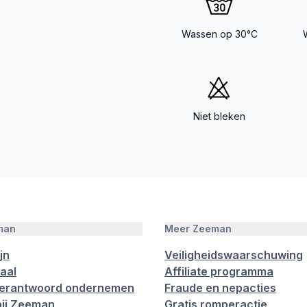
Wassen op 30°C
Niet bleken
man
Meer Zeeman
jn
Veiligheidswaarschuwing
aal
Affiliate programma
verantwoord ondernemen
Fraude en nepacties
ij Zeeman
Gratis romperactie