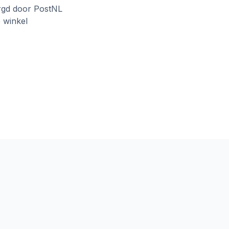
rgd door PostNL
e winkel