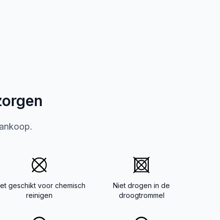
zorgen
aankoop.
iet geschikt voor chemisch
Niet drogen in de
reinigen
droogtrommel