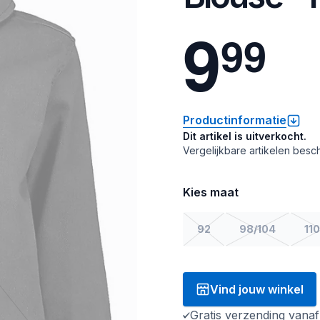
9
9
9
Productinformatie
Dit artikel is uitverkocht.
Vergelijkbare artikelen besch
Kies maat
92
98/104
110
Vind jouw winkel
Gratis verzending vana