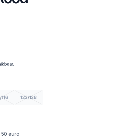
ikbaar.
/116
122/128
f 50 euro