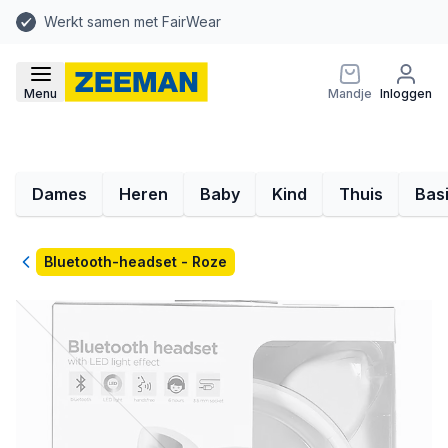
Werkt samen met FairWear
Menu
Mandje
Inloggen
Dames
Heren
Baby
Kind
Thuis
Bas
Terug
Bluetooth-headset - Roze